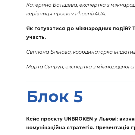
Катерина Батіщева,
експертка з міжнародно
керівниця проєкту Phoenix4UA.
Як готуватися до міжнародних подій? То
участь.
Світлана Блінова, координаторка ініціатив
Марта Супрун, експертка з міжнародної спі
Блок 5
Кейс проєкту UNBROKEN у Львові: визна
комунікаційна стратегія. Презентація гр