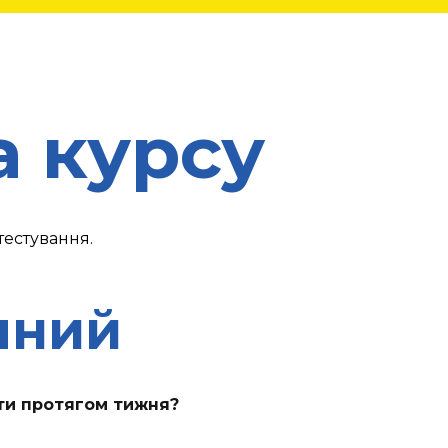
 курсу
 тестування.
упний
ити протягом тижня?