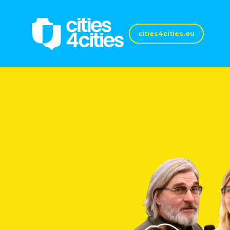
cities4cities.eu
а
ля