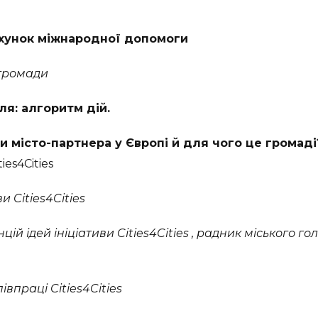
ахунок міжнародної допомоги
 громади
ля: алгоритм дій.
и місто-партнера у Європі й для чого це громаді
ies4Cities
и Cities4Cities
й ідей ініціативи Cities4Cities , радник міського го
впраці Cities4Cities