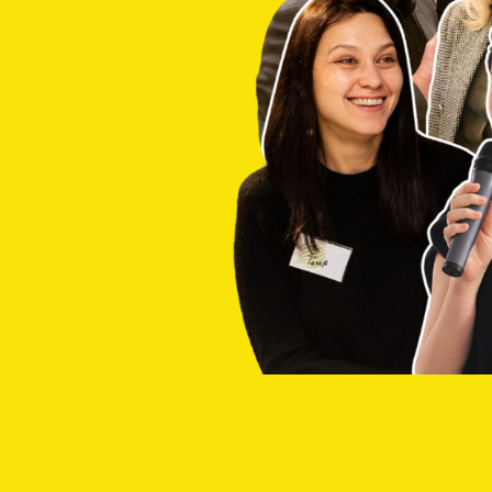
іжнародної
вах та часі
ртнерства, брати
глиблювати свою
s
розробила цей
івпраця для