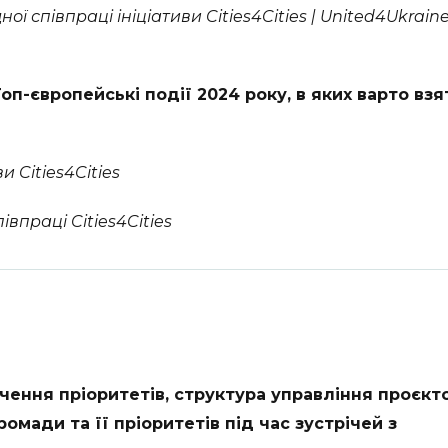
ї співпраці ініціативи Cities4Cities | United4Ukraine
п-європейські події 2024 року, в яких варто взя
и Cities4Cities
впраці Cities4Cities
чення пріоритетів, структура управління проєкт
омади та її пріоритетів під час зустрічей з