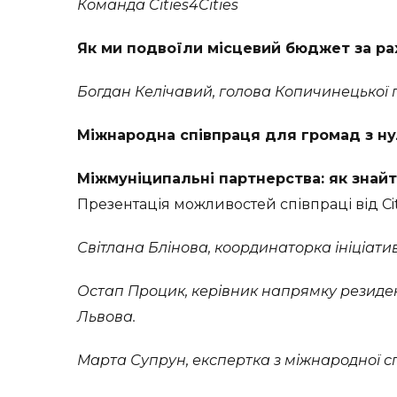
Команда Cities4Cities
Як ми подвоїли місцевий бюджет за р
Богдан Келічавий, голова Копичинецької
Міжнародна співпраця для громад з ну
Міжмуніципальні партнерства: як знайт
Презентація можливостей співпраці від Cit
Світлана Блінова, координаторка ініціатив
Остап Процик, керівник напрямку резиденці
Львова.
Марта Супрун, експертка з міжнародної спі