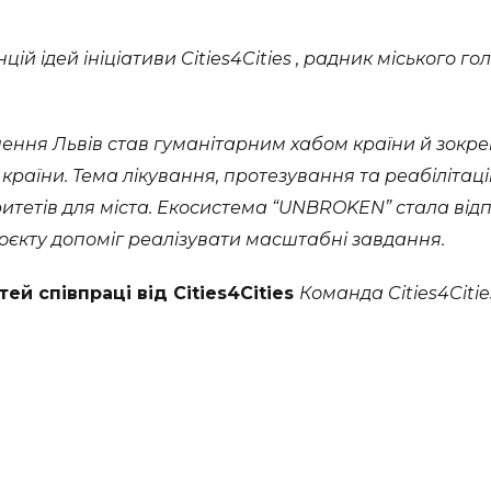
й ідей ініціативи Cities4Cities , радник міського го
ення Львів став гуманітарним хабом країни й зокр
 країни. Тема лікування, протезування та реабілітаці
оритетів для міста. Екосистема “UNBROKEN” стала від
роєкту допоміг реалізувати масштабні завдання.
й співпраці від Cities4Cities
Команда Cities4Citi