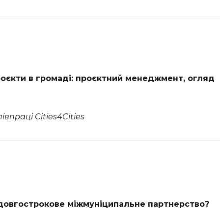
роєкти в громаді: проєктний менеджмент, огляд
впраці Cities4Cities
 довгострокове міжмуніципальне партнерство?