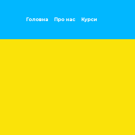
Головна
Про нас
Курси
Міжнародн
співпраця д
громад